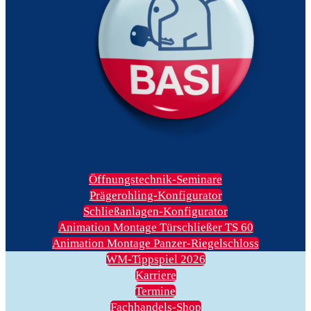
Öffnungstechnik-Seminare
Prägerohling-Konfigurator
Schließanlagen-Konfigurator
Animation Montage Türschließer TS 60
Animation Montage Panzer-Riegelschloss
WM-Tippspiel 2026
Karriere
Termine
Fachhandels-Shop