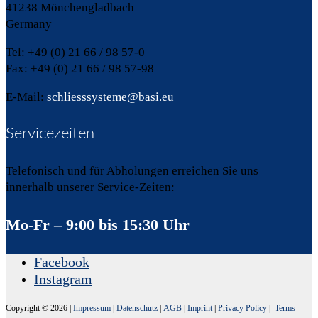
41238 Mönchengladbach
Germany
Tel: +49 (0) 21 66 / 98 57-0
Fax: +49 (0) 21 66 / 98 57-98
E-Mail:
schliesssysteme@basi.eu
Servicezeiten
Telefonisch und für Abholungen erreichen Sie uns
innerhalb unserer Service-Zeiten:
Mo-Fr – 9:00 bis 15:30 Uhr
Facebook
Instagram
Copyright © 2026
|
Impressum
|
Datenschutz
|
AGB
|
Imprint
|
Privacy Policy
|
Terms