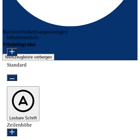
Barrierefreiheitsanpassungen
Inhaltsmodule
Präsentiert von
OneTap
Schriftgröße
Werkzeugleiste verbergen
Standard
Lesbare Schrift
Zeilenhöhe