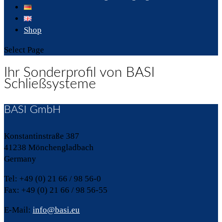
Shop
Select Page
Ihr Sonderprofil von BASI
Schließsysteme
BASI GmbH
Konstantinstraße 387
41238 Mönchengladbach
Germany
Tel: +49 (0) 21 66 / 98 56-0
Fax: +49 (0) 21 66 / 98 56-55
E-Mail:
info@basi.eu