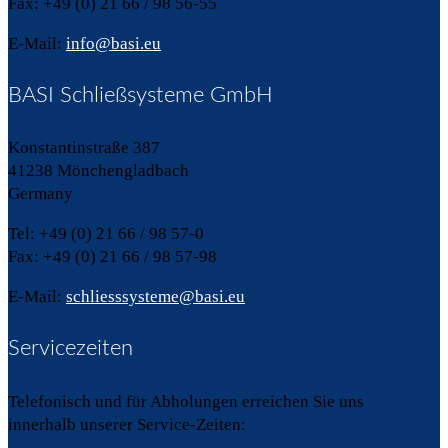
Fax: +49 (0) 21 66 / 98 56-55
E-Mail:
info@basi.eu
BASI Schließsysteme GmbH
Konstantinstraße 387
41238 Mönchengladbach
Germany
Tel: +49 (0) 21 66 / 98 57-0
Fax: +49 (0) 21 66 / 98 57-98
E-Mail:
schliesssysteme@basi.eu
Servicezeiten
Telefonisch und für Abholungen erreichen Sie uns
innerhalb unserer Service-Zeiten: